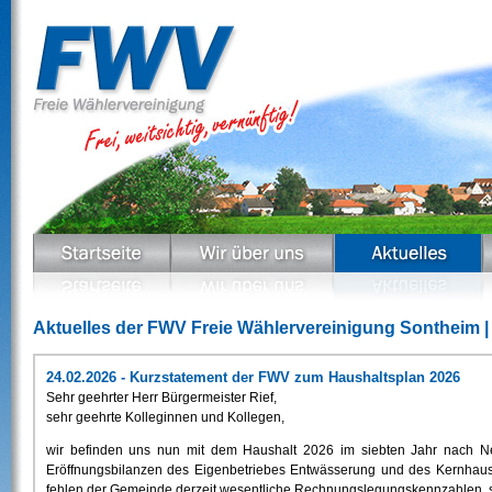
Aktuelles der FWV Freie Wählervereinigung Sontheim |
24.02.2026 - Kurzstatement der FWV zum Haushaltsplan 2026
Sehr geehrter Herr Bürgermeister Rief,
sehr geehrte Kolleginnen und Kollegen,
wir befinden uns nun mit dem Haushalt 2026 im siebten Jahr nach Ne
Eröffnungsbilanzen des Eigenbetriebes Entwässerung und des Kernhaush
fehlen der Gemeinde derzeit wesentliche Rechnungslegungskennzahlen, so