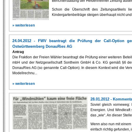
Berichterstattung der Heidenheimer Zeitung äußer
Schon die Überschrift des Zeitungsartikels lie
Kindergartenbeiträge steigen überhaupt nicht und 
» weiterlesen
24.04.2012 - FWV beantragt die Prüfung der Call-Option 
Ostwürttwemberg DonauRies AG
Antrag
Die Fraktion der Freien Wähler beantragt die Prüfung einer weiteren Bet
mbH und der Netzgesellschaft Sontheim GmbH & Co. KG gemäß §6 des
DonauRies AG (so genannte Call-Option). In diesem Kontext wird die Ver
Modellrechnu...
» weiterlesen
28.01.2012 - Komment
Soviel gleich vorneweg:
Energien. Und Windkraft s
das „wie“. An dieser Stell
Wenn also nun mit einem n
einfach richtig gefunden, 